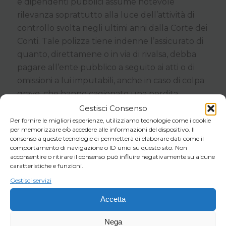
e dipendenti pubblici assume notevole
rilevanza soprattutto alla luce dell’attività di
controllo svolta negli ultimi anni dalla Corte dei
Conti. Tale polizza tiene indenne l’assicurato di
quanto, direttamene o in via di rivalsa, debba
pagare all’ente pubblico a seguito ai atti o di
omissioni a lui imputabili, anche in caso di colpa
grave, che hanno cagionato una perdita
patrimoniale.
Gestisci Consenso
Per fornire le migliori esperienze, utilizziamo tecnologie come i cookie
per memorizzare e/o accedere alle informazioni del dispositivo. Il
consenso a queste tecnologie ci permetterà di elaborare dati come il
comportamento di navigazione o ID unici su questo sito. Non
acconsentire o ritirare il consenso può influire negativamente su alcune
caratteristiche e funzioni.
Conosci meglio i vantaggi dei nostri
servizi: contattaci per scoprire di più
Gestisci servizi
sulla nostra offerta o richiedere una
Accetta
quotazione!
Nega