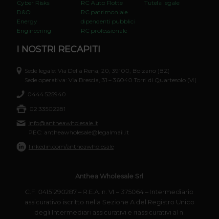
Cyber Risks
RC Auto Flotte
Tutela legale
D&O
RC patrimoniale
Energy
dipendenti pubblici
Engineering
RC professionale
I NOSTRI RECAPITI
Sede legale: Via Della Rena, 20, 39100, Bolzano (BZ)
Sede operativa: Via Brescia, 31 – 36040 Torri di Quartesolo (VI)
0444 525940
02 33502281
info@antheawholesale.it
PEC: antheawholesale@legalmail.it
linkedin.com/antheawholesale
Anthea Wholesale Srl
C.F. 04151290287 – R.E.A. n. VI – 375064 – Intermediario
assicurativo iscritto nella Sezione A del Registro Unico
degli Intermediari assicurativi e riassicurativi al n.