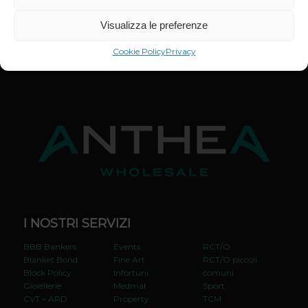
CONTATTACI
Visualizza le preferenze
Cookie Policy
Privacy
I NOSTRI SERVIZI
BBB Bankers
Events
RCT/O
Blanket Bond
Fine Art
RCT/O piccoli
Block Policy
Infortuni
comuni
Gioiellerie
Medmal
Sport
CVT – ARD
Property
TCM